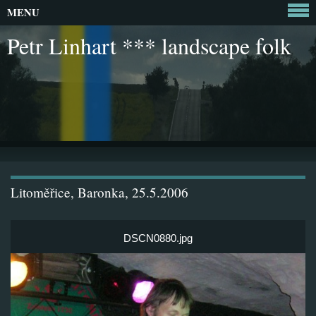
MENU
Petr Linhart *** landscape folk
Litoměřice, Baronka, 25.5.2006
DSCN0880.jpg