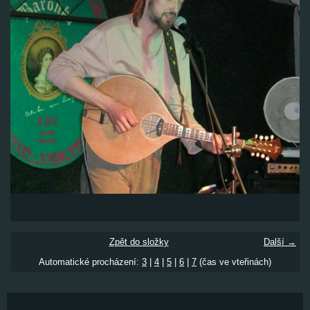
Zpět do složky
Další →
Automatické procházení:
3
|
4
|
5
|
6
|
7
(čas ve vteřinách)