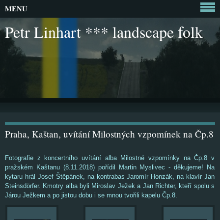
MENU
Petr Linhart *** landscape folk
Praha, Kaštan, uvítání Milostných vzpomínek na Čp.8
Fotografie z koncertního uvítání alba Milostné vzpomínky na Čp.8 v
pražském Kaštanu (8.11.2018) pořídil Martin Myslivec - děkujeme! Na
kytaru hrál Josef Štěpánek, na kontrabas Jaromír Honzák, na klavír Jan
Steinsdörfer. Kmotry alba byli Miroslav Ježek a Jan Richter, kteří spolu s
Járou Ježkem a po jistou dobu i se mnou tvořili kapelu Čp.8.