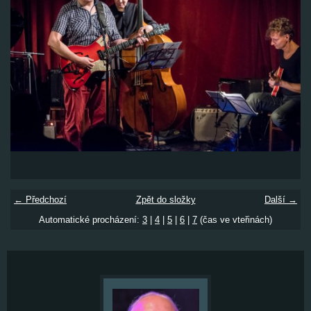
← Předchozí
Zpět do složky
Další →
Automatické procházení:
3
|
4
|
5
|
6
|
7
(čas ve vteřinách)