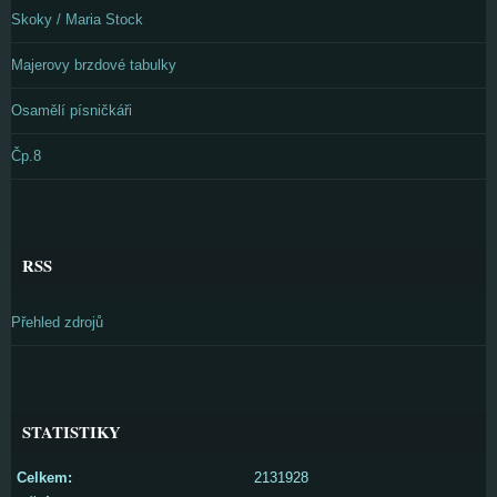
Skoky / Maria Stock
Majerovy brzdové tabulky
Osamělí písničkáři
Čp.8
RSS
Přehled zdrojů
STATISTIKY
Celkem:
2131928