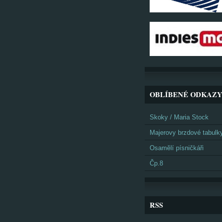
OBLÍBENÉ ODKAZ
Skoky / Maria Stock
Majerovy brzdové tabulk
Osamělí písničkáři
Čp.8
RSS