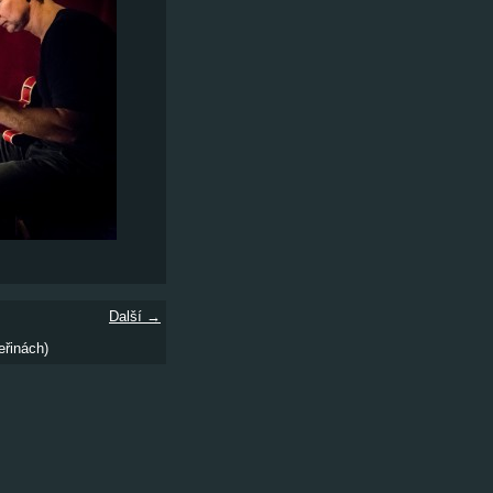
Další →
eřinách)