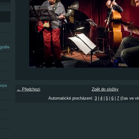
grafie
enze
← Předchozí
Zpět do složky
Automatické procházení:
3
|
4
|
5
|
6
|
7
(čas ve vt