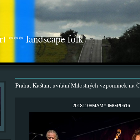
rt *** landscape folk
Praha, Kaštan, uvítání Milostných vzpomínek na 
20181108MAMY-IMGP0616