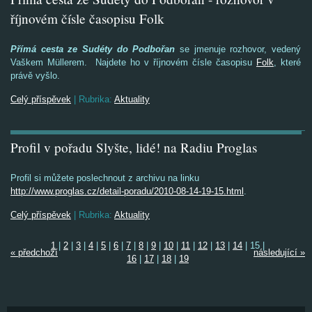
říjnovém čísle časopisu Folk
Přímá cesta ze Sudéty do Podbořan
se jmenuje rozhovor, vedený
Vaškem Müllerem. Najdete ho v říjnovém čísle časopisu
Folk
, které
právě vyšlo.
Celý příspěvek
|
Rubrika:
Aktuality
Profil v pořadu Slyšte, lidé! na Radiu Proglas
Profil si můžete poslechnout z archivu na linku
http://www.proglas.cz/detail-poradu/2010-08-14-19-15.html
.
Celý příspěvek
|
Rubrika:
Aktuality
1
|
2
|
3
|
4
|
5
|
6
|
7
|
8
|
9
|
10
|
11
|
12
|
13
|
14
|
15
|
« předchozí
následující »
16
|
17
|
18
|
19