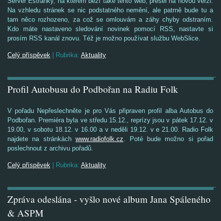
Server Estránky, na kterém běží také tento web, přešel na novou verzi.
Na vzhledu stránek se nic podstatného nemění, ale patrně bude tu a
tam něco rozhozeno, za což se omlouvám a záhy chyby odstraním.
Kdo máte nastaveno sledování novinek pomocí RSS, nastavte si
prosím RSS kanál znovu. Též je možno používat službu WebSlice.
Celý příspěvek
|
Rubrika:
Aktuality
Profil Autobusu do Podbořan na Radiu Folk
V pořadu Nepřeslechněte je pro Vás připraven profil alba Autobus do
Podbořan. Premiéra byla ve středu 15.12., reprízy jsou v pátek 17.12. v
19.00, v sobotu 18.12. v 16.00 a v neděli 19.12. v e 21.00. Radio Folk
najdete na stránkách
www.radiofolk.cz
. Poté bude možno si pořad
poslechnout z archivu pořadů.
Celý příspěvek
|
Rubrika:
Aktuality
Zpráva odeslána - vyšlo nové album Jana Spáleného
& ASPM