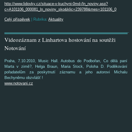
http://www.lidovky.cz/situace-v-kuchyni-0md-/ln_noviny.asp?
c=A101106_000081_ln_noviny_sko&klic=239788&mes=101106_0
Celý příspěvek
|
Rubrika:
Aktuality
Videozáznam z Linhartova hostování na soutěži
Notování
Praha, 7.10.2010, Music Hall. Autobus do Podbořan, Co dělá paní
Marta v zimě?, Helga Braun, Maria Stock, Poloha D. Poděkování
pořadatelům za poskytnutí záznamu a jeho autorovi Michalu
Bechyněmu obzvlášť !
www.notovani.cz