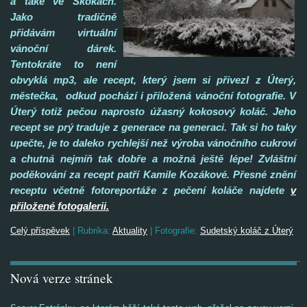
a také ve Skokách.
Jako tradičně
přidávám virtuální
vánoční dárek.
Tentokráte to není
obvyklá mp3, ale recept, který jsem si přivezl z Úterý,
městečka, odkud pochází i přiložená vánoční fotografie. V
Úterý totiž pečou naprosto úžasný kokosový koláč. Jeho
recept se prý traduje z generace na generaci. Tak si ho taky
upečte, je to daleko rychlejší než výroba vánočního cukroví
a chutná nejmíň tak dobře a možná ještě lépe! Zvláštní
poděkování za recept patří Kamile Kozákové. Přesné znění
receptu včetně fotoreportáže z pečení koláče najdete
v
přiložené fotogalerii.
Celý příspěvek
|
Rubrika:
Aktuality
|
Fotografie:
Sudetský koláč z Úterý
Nová verze stránek