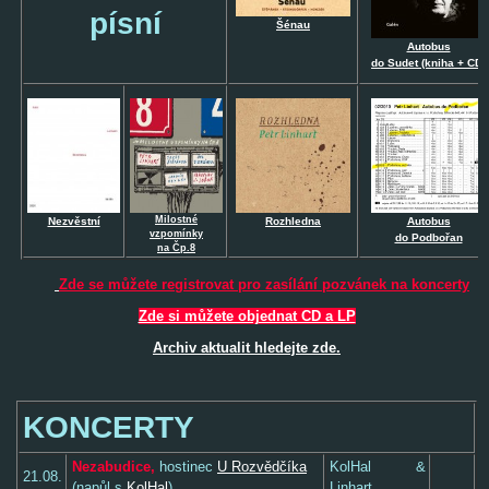
písní
Šénau
Autobus
do S
udet (kniha + CD)
Milostné
Nezvěstní
Rozhledna
Autobus
vzpomínky
do Podbořan
na Čp.8
Zde se můžete registrovat pro zasílání pozvánek na koncerty
Zde si můžete objednat CD a LP
Archiv aktualit hledejte zde
.
KONCERTY
Nezabudice,
hostinec
U Rozvědčíka
KolHal &
21.08.
(napůl s
KolHal
)
Linhart