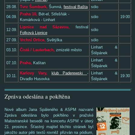
28.08.
Tvrz Šumburk,
Šumná,
festival Bašta
sólo
Praha 10,
Bét-el, Střešňák -
04.09.
sólo
19:00
Komárková - Linhart
Lipnice nad Sázavou,
festival
12.09.
sólo
Folková Lipnice
27.09.
Vrchní Orlice,
Světýlka
sólo
Linhart &
03.10.
Čistá / Lauterbach,
zmizelé město
Štěpánek
Linhart &
07.10.
Praha,
Kaštan
Štěpánek
Karlovy Vary,
klub Paderewski
-
Linhart &
10.11.
19:30
Divadlo Husovka
Štěpánek
Zpráva odeslána a pokřtěna
Nové album Jana Spáleného & ASPM nazvané
Zpráva odeslána bylo pokřtěno v pražské
Malostranské besedě na koncertu ASPM v úterý
21. prosince. Šťastný majitel těchto stránek byl
jakožto autor pěti textů rovněž přizván na pódium,