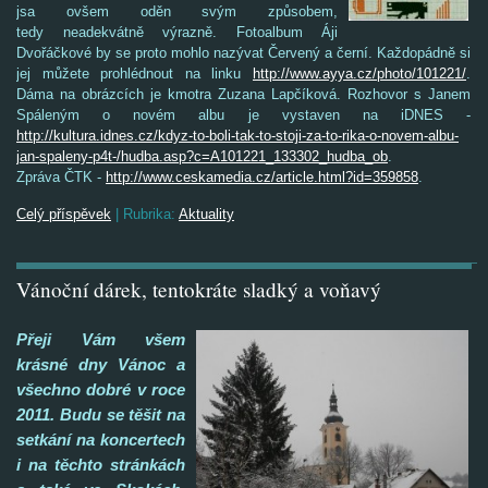
jsa ovšem oděn svým způsobem,
tedy neadekvátně výrazně. Fotoalbum Áji
Dvořáčkové by se proto mohlo nazývat Červený a černí. Každopádně si
jej můžete prohlédnout na linku
http://www.ayya.cz/photo/101221/
.
Dáma na obrázcích je kmotra Zuzana Lapčíková. Rozhovor s Janem
Spáleným o novém albu je vystaven na iDNES -
http://kultura.idnes.cz/kdyz-to-boli-tak-to-stoji-za-to-rika-o-novem-albu-
jan-spaleny-p4t-/hudba.asp?c=A101221_133302_hudba_ob
.
Zpráva ČTK -
http://www.ceskamedia.cz/article.html?id=359858
.
Celý příspěvek
|
Rubrika:
Aktuality
Vánoční dárek, tentokráte sladký a voňavý
Přeji Vám všem
krásné dny Vánoc a
všechno dobré v roce
2011. Budu se těšit na
setkání na koncertech
i na těchto stránkách