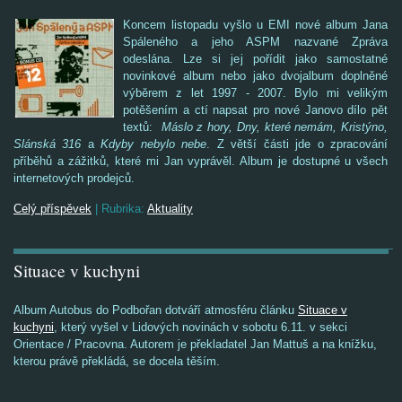
Koncem listopadu vyšlo u EMI nové album Jana
Spáleného a jeho ASPM nazvané Zpráva
odeslána. Lze si jej pořídit jako samostatné
novinkové album nebo jako dvojalbum doplněné
výběrem z let 1997 - 2007. Bylo mi velikým
potěšením a ctí napsat pro nové Janovo dílo pět
textů:
Máslo z hory, Dny, které nemám, Kristýno,
Slánská 316
a
Kdyby nebylo nebe
. Z větší části jde o zpracování
příběhů a zážitků, které mi Jan vyprávěl. Album je dostupné u všech
internetových prodejců.
Celý příspěvek
|
Rubrika:
Aktuality
Situace v kuchyni
Album Autobus do Podbořan dotváří atmosféru článku
Situace v
kuchyni
, který vyšel v Lidových novinách v sobotu 6.11. v sekci
Orientace / Pracovna. Autorem je překladatel Jan Mattuš a na knížku,
kterou právě překládá, se docela těším.