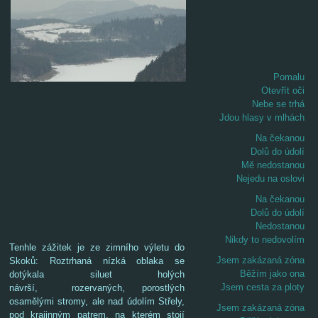
Pomalu
Otevřít oči
Nebe se trhá
Jdou hlasy v mlhách
Na čekanou
Dolů do údolí
Mě nedostanou
Nejedu na oslovi
Na čekanou
Dolů do údolí
Nedostanou
Nikdy to nedovolím
Tenhle zážitek je ze zimního výletu do
Jsem zakázaná zóna
Skoků: Roztrhaná nízká oblaka se
Běžím jako ona
dotýkala siluet holých
Jsem cesta za ploty
návrší, rozervaných, porostlých
osamělými stromy, ale nad údolím Střely,
Jsem zakázaná zóna
pod krajinným patrem, na kterém stojí