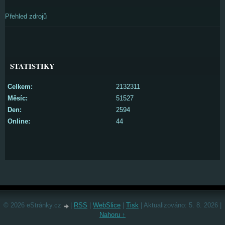
Přehled zdrojů
STATISTIKY
Celkem:
2132311
Měsíc:
51527
Den:
2594
Online:
44
© 2026 eStránky.cz
|
RSS
|
WebSlice
|
Tisk
|
Aktualizováno: 5. 8. 2026
|
Nahoru ↑