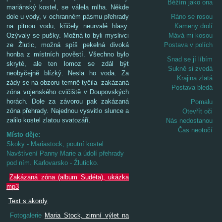
Běžím jako ona
mariánský kostel, se válela mlha. Někde
Ráno se rosou
dole u vody, v ochranném pásmu přehrady
Kameny drolí
na pitnou vodu, křičely neurvalé hlasy.
Mává mi kosou
Ozývaly se pušky. Možná to byli myslivci
Postava v polích
ze Žlutic, možná spíš pekelná divoká
honba z místních pověstí. Všechno bylo
Snad se jí líbím
skryté, ale ten lomoz se zdál být
Sukně si zvedá
neobyčejně blízký. Nesla ho voda. Za
Krajina zlatá
zády se na obzoru temně tyčila zakázaná
Postava bledá
zóna vojenského cvičiště v Doupovských
horách. Dole za závorou pak zakázaná
Pomalu
zóna přehrady. Najednou vysvitlo slunce a
Otevřít oči
zalilo kostel zlatou svatozáří.
Nás nedostanou
Čas neotočí
Místo děje:
Skoky - Mariastock, poutní kostel
Navštívení Panny Marie a údolí přehrady
pod ním. Karlovarsko - Žluticko.
Zakázaná zóna (album Sudéta), ukázka
mp3
Text s akordy
Fotogalerie
Maria Stock, zimní výlet na